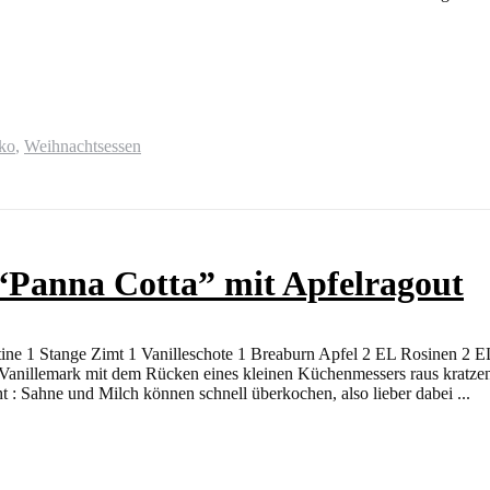
ko
,
Weihnachtsessen
“Panna Cotta” mit Apfelragout
tine 1 Stange Zimt 1 Vanilleschote 1 Breaburn Apfel 2 EL Rosinen 2 E
s Vanillemark mit dem Rücken eines kleinen Küchenmessers raus kratze
 : Sahne und Milch können schnell überkochen, also lieber dabei ...