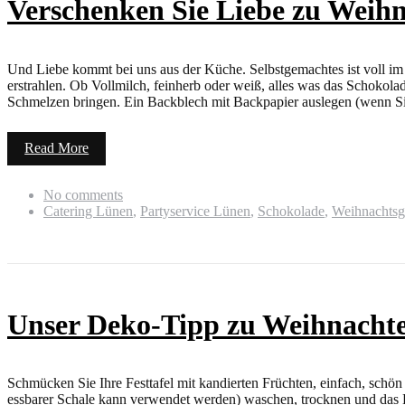
Verschenken Sie Liebe zu Weih
Und Liebe kommt bei uns aus der Küche. Selbstgemachtes ist voll im 
erstrahlen. Ob Vollmilch, feinherb oder weiß, alles was das Schokola
Schmelzen bringen. Ein Backblech mit Backpapier auslegen (wenn Sie 
Read More
No comments
Catering Lünen
,
Partyservice Lünen
,
Schokolade
,
Weihnachtsg
Unser Deko-Tipp zu Weihnacht
Schmücken Sie Ihre Festtafel mit kandierten Früchten, einfach, schön 
essbarer Schale kann verwendet werden) waschen, trocknen und das Ei