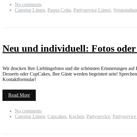
No comments
Catering Lünen
,
Panna Cotta
,
Partyservice Lünen
,
Veranstaltu
Neu und individuell: Fotos ode
Wir drucken Ihre Lieblingsfotos und die schönsten Erinnerungen auf F
Desserts oder CupCakes, Ihre Gäste werden begeistert sein! Sprechen
Kontaktformular!
Read More
No comments
Catering Lünen
,
Cupcakes
,
Kuchen
,
Partyservice
,
Partyservic