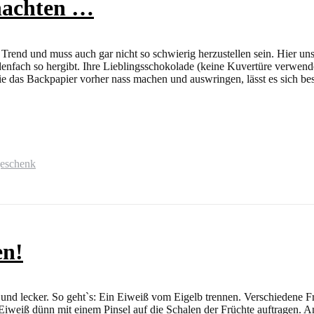
nachten …
Trend und muss auch gar nicht so schwierig herzustellen sein. Hier un
denfach so hergibt. Ihre Lieblingsschokolade (keine Kuvertüre verwend
das Backpapier vorher nass machen und auswringen, lässt es sich besser
eschenk
en!
und lecker. So geht`s: Ein Eiweiß vom Eigelb trennen. Verschiedene Früc
weiß dünn mit einem Pinsel auf die Schalen der Früchte auftragen. An