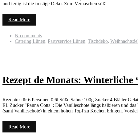
und fertig ist die frostige Deko. Zum Vernaschen süß!
Read More
No comments
Catering Lünen
,
Partyservice Lünen
,
Tischdeko
,
Weihnachtsde
Rezept de Monats: Winterliche 
Rezeptur für 6 Personen 0,6l Süße Sahne 100g Zucker 4 Blätter Gela
EL Zucker "Panna Cotta": Die Vanilleschote längs halbieren und da
(samt Vanilleschote) in einem hohen Topf zu Kochen bringen. Vorsicht
Read More