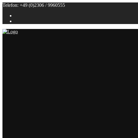
Telefon: +49 (0)2306 / 9960555
Referenzen
Themenbuffets
Themenbuffets
Hochzeitsbuffets
Grillbuffets
Frühstück / Brunch
Kalte Buffets
Fingerfood
Alle Speisen
Klein (bis 50 Personen)
Groß (ab 100 Personen)