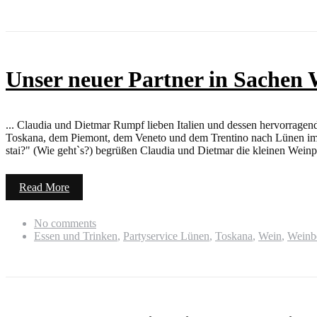
Unser neuer Partner in Sachen
... Claudia und Dietmar Rumpf lieben Italien und dessen hervorragen
Toskana, dem Piemont, dem Veneto und dem Trentino nach Lünen impo
stai?" (Wie geht`s?) begrüßen Claudia und Dietmar die kleinen Weinp
Read More
No comments
Essen und Trinken
,
Partyservice Lünen
,
Toskana
,
Wein
,
Weinb