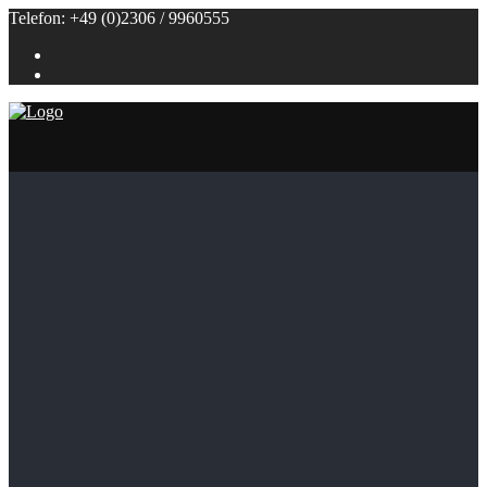
Telefon: +49 (0)2306 / 9960555
Referenzen
Themenbuffets
Themenbuffets
Hochzeitsbuffets
Grillbuffets
Frühstück / Brunch
Kalte Buffets
Fingerfood
Alle Speisen
Klein (bis 50 Personen)
Groß (ab 100 Personen)