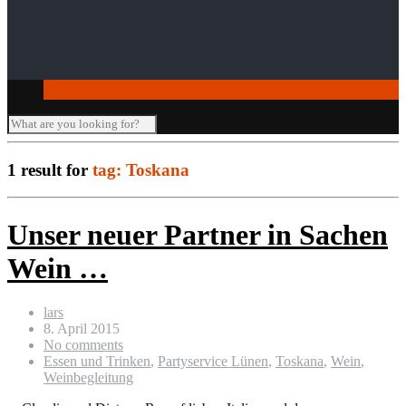
Seminar-/Tagungsräume
Verleihartikel
1 result for
tag: Toskana
Unser neuer Partner in Sachen
Wein …
lars
8. April 2015
No comments
Essen und Trinken
,
Partyservice Lünen
,
Toskana
,
Wein
,
Weinbegleitung