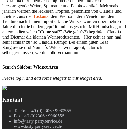
... Claudia und Dietmar Rumpf lieben Italien und dessen
hervorragende Weine, Spumante und Feinkostartikel. Mehrmals
jährlich werden die leckeren Tropfen, persönlich von Claudia und
Dietmar, aus der
Toskana
, dem Piemont, dem Veneto und dem
Trentino nach Lünen importiert. Die Winzer wurden über mehrere
Jahre durch die beiden geprüft und ausgesucht. Mit Handschlag und
einem italienischen "Come stai?" (Wie geht`s?) begrüßen Claudia
und Dietmar die kleinen Weinproduzenten. "Hier geht es nun mal
sehr familiär zu" so Claudia Rumpf. Bei einem guten Glas
Sangiovese und Nonna´s Wildschweinragout, natürlich
selbstgeschossen, werden alle Verhandlun...
Search Sidebar Widget Area
Please login and add some widgets to this widget area.
Kontakt
Telefon +49 (0)2306 / 9960555
Fax +49 (0)2306 / 9960556
info@tasty-partyservice.de
www.tasty-partyservice.de