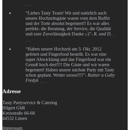
  
“Liebes Tasty Team! Wir und natürlich auch
unsere Hochzeitsgäste waren vom dem Buffet
und der Torte absolut begeistert!! Es war alles
perfekt- die Beratung, der Service, die Qualität
und eure Zuverlässigkeit Danke ;-)”
- R. und D.

 
“Haben unsere Hochzeit am 3. Okt. 2012
gefeiert und Fingerfood bestellt. Es war eine
super Abwicklung und das Fingerfood war ein
Genuß hoch drei!!!! Die Gäste und wir waren
begeistert! Haben unsere nächste Party mit Tasty
schon geplant. Weiter soooo!!!!”
- Rainer u Gaby
Fredyk
  
Adresse
Tasty Partyservice & Catering
Hilgert GbR
Kreisstraße 66-68
44532 Lünen
Impressum