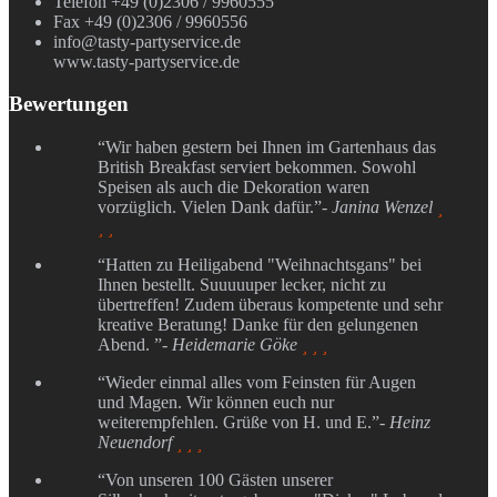
Telefon +49 (0)2306 / 9960555
Fax +49 (0)2306 / 9960556
info@tasty-partyservice.de
www.tasty-partyservice.de
Bewertungen
“Wir haben gestern bei Ihnen im Gartenhaus das
British Breakfast serviert bekommen. Sowohl
Speisen als auch die Dekoration waren
vorzüglich. Vielen Dank dafür.”
- Janina Wenzel

 
“Hatten zu Heiligabend "Weihnachtsgans" bei
Ihnen bestellt. Suuuuuper lecker, nicht zu
übertreffen! Zudem überaus kompetente und sehr
kreative Beratung! Danke für den gelungenen
Abend. ”
- Heidemarie Göke
  
“Wieder einmal alles vom Feinsten für Augen
und Magen. Wir können euch nur
weiterempfehlen. Grüße von H. und E.”
- Heinz
Neuendorf
  
“Von unseren 100 Gästen unserer