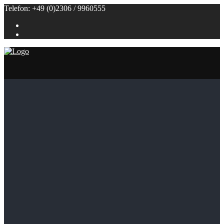
Telefon: +49 (0)2306 / 9960555
Referenzen
Themenbuffets
Themenbuffets
Hochzeitsbuffets
Grillbuffets
Frühstück / Brunch
Kalte Buffets
Fingerfood
Alle Speisen
Klein (bis 50 Personen)
Groß (ab 100 Personen)