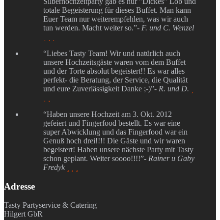
Silberhochzeitparty gab es nur "Dickes" Lob und
totale Begeisterung für dieses Buffet. Man kann
Euer Team nur weiterempfehlen, was wir auch
tun werden. Macht weiter so.”
- F. und C. Wenzel
  
“Liebes Tasty Team! Wir und natürlich auch
unsere Hochzeitsgäste waren vom dem Buffet
und der Torte absolut begeistert!! Es war alles
perfekt- die Beratung, der Service, die Qualität
und eure Zuverlässigkeit Danke ;-)”
- R. und D.

 
“Haben unsere Hochzeit am 3. Okt. 2012
gefeiert und Fingerfood bestellt. Es war eine
super Abwicklung und das Fingerfood war ein
Genuß hoch drei!!!! Die Gäste und wir waren
begeistert! Haben unsere nächste Party mit Tasty
schon geplant. Weiter soooo!!!!”
- Rainer u Gaby
Fredyk
  
Adresse
Tasty Partyservice & Catering
Hilgert GbR