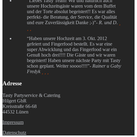
“Liebes Tasty Team! Wir und natürlich auch
unsere Hochzeitsgäste waren vom dem Buffet
und der Torte absolut begeistert!! Es war alles
perfekt- die Beratung, der Service, die Qualität
und eure Zuverlässigkeit Danke ;-)”
- R. und D.

 
“Haben unsere Hochzeit am 3. Okt. 2012
gefeiert und Fingerfood bestellt. Es war eine
super Abwicklung und das Fingerfood war ein
Genuß hoch drei!!!! Die Gäste und wir waren
begeistert! Haben unsere nächste Party mit Tasty
schon geplant. Weiter soooo!!!!”
- Rainer u Gaby
Fredyk
  
Adresse
Tasty Partyservice & Catering
Hilgert GbR
Kreisstraße 66-68
44532 Lünen
Impressum
Datenschutz