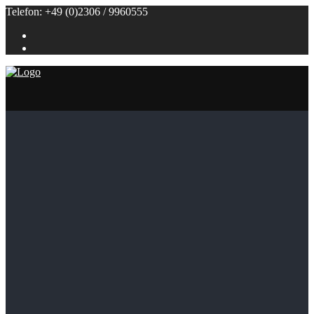
Telefon: +49 (0)2306 / 9960555
Referenzen
Themenbuffets
Themenbuffets
Hochzeitsbuffets
Grillbuffets
Frühstück / Brunch
Kalte Buffets
Fingerfood
Alle Speisen
Klein (bis 50 Personen)
Groß (ab 100 Personen)