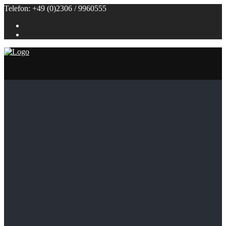
Telefon: +49 (0)2306 / 9960555
Referenzen
Themenbuffets
Themenbuffets
Hochzeitsbuffets
Grillbuffets
Frühstück / Brunch
Kalte Buffets
Fingerfood
Alle Speisen
Klein (bis 50 Personen)
Groß (ab 100 Personen)