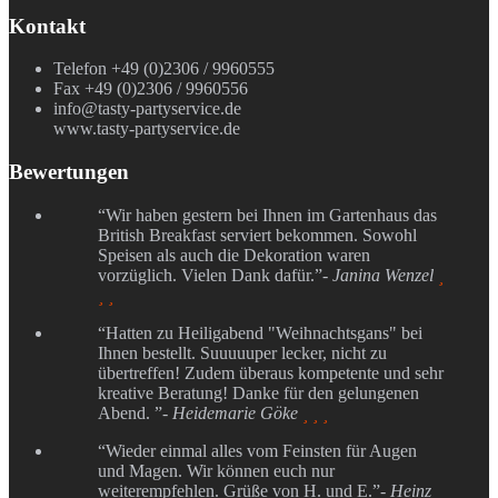
Kontakt
Telefon +49 (0)2306 / 9960555
Fax +49 (0)2306 / 9960556
info@tasty-partyservice.de
www.tasty-partyservice.de
Bewertungen
“Wir haben gestern bei Ihnen im Gartenhaus das
British Breakfast serviert bekommen. Sowohl
Speisen als auch die Dekoration waren
vorzüglich. Vielen Dank dafür.”
- Janina Wenzel

 
“Hatten zu Heiligabend "Weihnachtsgans" bei
Ihnen bestellt. Suuuuuper lecker, nicht zu
übertreffen! Zudem überaus kompetente und sehr
kreative Beratung! Danke für den gelungenen
Abend. ”
- Heidemarie Göke
  
“Wieder einmal alles vom Feinsten für Augen
und Magen. Wir können euch nur
weiterempfehlen. Grüße von H. und E.”
- Heinz