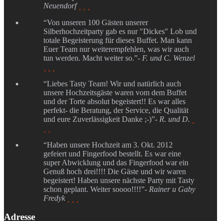
Neuendorf
  
“Von unseren 100 Gästen unserer
Silberhochzeitparty gab es nur "Dickes" Lob und
totale Begeisterung für dieses Buffet. Man kann
Euer Team nur weiterempfehlen, was wir auch
tun werden. Macht weiter so.”
- F. und C. Wenzel
  
“Liebes Tasty Team! Wir und natürlich auch
unsere Hochzeitsgäste waren vom dem Buffet
und der Torte absolut begeistert!! Es war alles
perfekt- die Beratung, der Service, die Qualität
und eure Zuverlässigkeit Danke ;-)”
- R. und D.

 
“Haben unsere Hochzeit am 3. Okt. 2012
gefeiert und Fingerfood bestellt. Es war eine
super Abwicklung und das Fingerfood war ein
Genuß hoch drei!!!! Die Gäste und wir waren
begeistert! Haben unsere nächste Party mit Tasty
schon geplant. Weiter soooo!!!!”
- Rainer u Gaby
Fredyk
  
Adresse