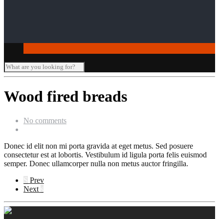
Seminar-/Tagungsräume
Verleihartikel
Wood fired breads
No comments
Donec id elit non mi porta gravida at eget metus. Sed posuere
consectetur est at lobortis. Vestibulum id ligula porta felis euismod
semper. Donec ullamcorper nulla non metus auctor fringilla.
S
Prev
Next
s