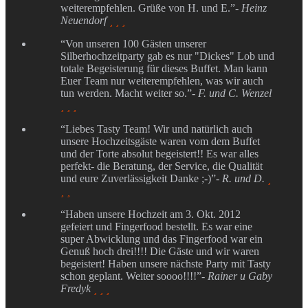
weiterempfehlen. Grüße von H. und E.”
- Heinz
Neuendorf
  
“Von unseren 100 Gästen unserer
Silberhochzeitparty gab es nur "Dickes" Lob und
totale Begeisterung für dieses Buffet. Man kann
Euer Team nur weiterempfehlen, was wir auch
tun werden. Macht weiter so.”
- F. und C. Wenzel
  
“Liebes Tasty Team! Wir und natürlich auch
unsere Hochzeitsgäste waren vom dem Buffet
und der Torte absolut begeistert!! Es war alles
perfekt- die Beratung, der Service, die Qualität
und eure Zuverlässigkeit Danke ;-)”
- R. und D.

 
“Haben unsere Hochzeit am 3. Okt. 2012
gefeiert und Fingerfood bestellt. Es war eine
super Abwicklung und das Fingerfood war ein
Genuß hoch drei!!!! Die Gäste und wir waren
begeistert! Haben unsere nächste Party mit Tasty
schon geplant. Weiter soooo!!!!”
- Rainer u Gaby
Fredyk
  