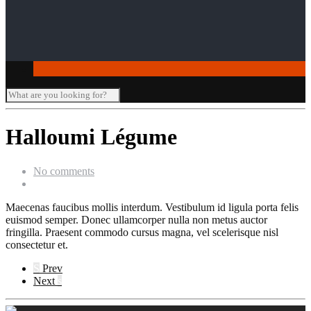
Seminar-/Tagungsräume
Verleihartikel
Halloumi Légume
No comments
Maecenas faucibus mollis interdum. Vestibulum id ligula porta felis
euismod semper. Donec ullamcorper nulla non metus auctor
fringilla. Praesent commodo cursus magna, vel scelerisque nisl
consectetur et.
S
Prev
Next
s