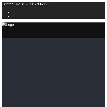
Telefon: +49 (0)2306 / 9960555
Referenzen
Themenbuffets
Themenbuffets
Hochzeitsbuffets
Grillbuffets
Frühstück / Brunch
Kalte Buffets
Fingerfood
Alle Speisen
Klein (bis 50 Personen)
Groß (ab 100 Personen)