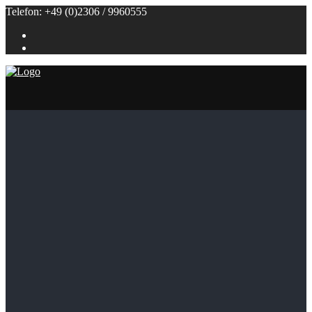
Telefon: +49 (0)2306 / 9960555
Referenzen
Themenbuffets
Themenbuffets
Hochzeitsbuffets
Grillbuffets
Frühstück / Brunch
Kalte Buffets
Fingerfood
Alle Speisen
Klein (bis 50 Personen)
Groß (ab 100 Personen)