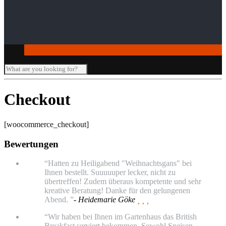
Seminar-/Tagungsräume
Verleihartikel
Checkout
[woocommerce_checkout]
Bewertungen
“Hatten zu Heiligabend "Weihnachtsgans" bei
Ihnen bestellt. Suuuuuper lecker, nicht zu
übertreffen! Zudem überaus kompetente und sehr
kreative Beratung! Danke für den gelungenen
Abend. ”
- Heidemarie Göke
  
“Wir haben bei Ihnen im Gartenhaus das British
Breakfast serviert bekommen. Sowohl Speisen