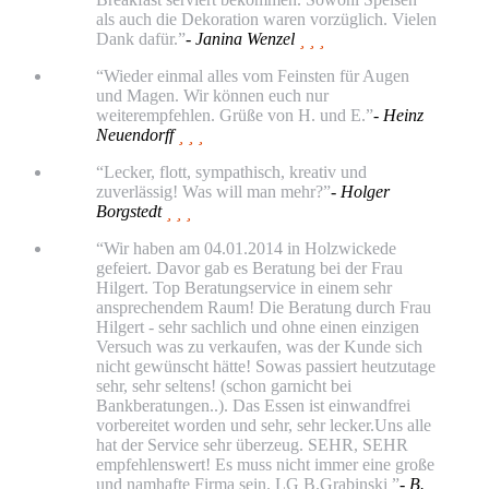
als auch die Dekoration waren vorzüglich. Vielen
Dank dafür.”
- Janina Wenzel
  
“Wieder einmal alles vom Feinsten für Augen
und Magen. Wir können euch nur
weiterempfehlen. Grüße von H. und E.”
- Heinz
Neuendorff
  
“Lecker, flott, sympathisch, kreativ und
zuverlässig! Was will man mehr?”
- Holger
Borgstedt
  
“Wir haben am 04.01.2014 in Holzwickede
gefeiert. Davor gab es Beratung bei der Frau
Hilgert. Top Beratungservice in einem sehr
ansprechendem Raum! Die Beratung durch Frau
Hilgert - sehr sachlich und ohne einen einzigen
Versuch was zu verkaufen, was der Kunde sich
nicht gewünscht hätte! Sowas passiert heutzutage
sehr, sehr seltens! (schon garnicht bei
Bankberatungen..). Das Essen ist einwandfrei
vorbereitet worden und sehr, sehr lecker.Uns alle
hat der Service sehr überzeug. SEHR, SEHR
empfehlenswert! Es muss nicht immer eine große
und namhafte Firma sein. LG B.Grabinski ”
- B.