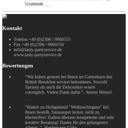
Grabinski
  
Kontakt
Telefon +49 (0)2306 / 9960555
Fax +49 (0)2306 / 9960556
info@tasty-partyservice.de
www.tasty-partyservice.de
Bewertungen
“Wir haben gestern bei Ihnen im Gartenhaus das
British Breakfast serviert bekommen. Sowohl
Speisen als auch die Dekoration waren
vorzüglich. Vielen Dank dafür.”
- Janina Wenzel

 
“Hatten zu Heiligabend "Weihnachtsgans" bei
Ihnen bestellt. Suuuuuper lecker, nicht zu
übertreffen! Zudem überaus kompetente und sehr
kreative Beratung! Danke für den gelungenen
Abend. ”
- Heidemarie Göke
  