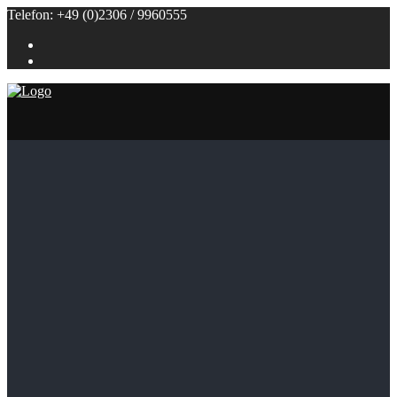
Telefon: +49 (0)2306 / 9960555
Referenzen
Themenbuffets
Themenbuffets
Hochzeitsbuffets
Grillbuffets
Frühstück / Brunch
Kalte Buffets
Fingerfood
Alle Speisen
Klein (bis 50 Personen)
Groß (ab 100 Personen)