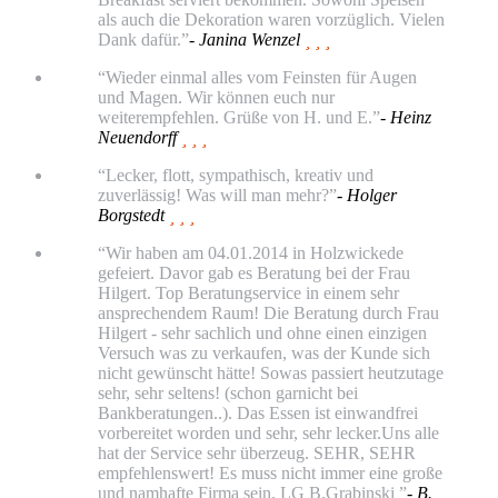
als auch die Dekoration waren vorzüglich. Vielen
Dank dafür.”
- Janina Wenzel
  
“Wieder einmal alles vom Feinsten für Augen
und Magen. Wir können euch nur
weiterempfehlen. Grüße von H. und E.”
- Heinz
Neuendorff
  
“Lecker, flott, sympathisch, kreativ und
zuverlässig! Was will man mehr?”
- Holger
Borgstedt
  
“Wir haben am 04.01.2014 in Holzwickede
gefeiert. Davor gab es Beratung bei der Frau
Hilgert. Top Beratungservice in einem sehr
ansprechendem Raum! Die Beratung durch Frau
Hilgert - sehr sachlich und ohne einen einzigen
Versuch was zu verkaufen, was der Kunde sich
nicht gewünscht hätte! Sowas passiert heutzutage
sehr, sehr seltens! (schon garnicht bei
Bankberatungen..). Das Essen ist einwandfrei
vorbereitet worden und sehr, sehr lecker.Uns alle
hat der Service sehr überzeug. SEHR, SEHR
empfehlenswert! Es muss nicht immer eine große
und namhafte Firma sein. LG B.Grabinski ”
- B.