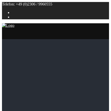
Telefon: +49 (0)2306 / 9960555
Referenzen
Themenbuffets
Themenbuffets
Hochzeitsbuffets
Grillbuffets
Frühstück / Brunch
Kalte Buffets
Fingerfood
Alle Speisen
Klein (bis 50 Personen)
Groß (ab 100 Personen)