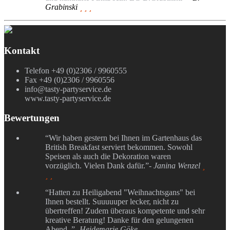
Grabinski
  
Kontakt
Telefon +49 (0)2306 / 9960555
Fax +49 (0)2306 / 9960556
info@tasty-partyservice.de
www.tasty-partyservice.de
Bewertungen
“Wir haben gestern bei Ihnen im Gartenhaus das
British Breakfast serviert bekommen. Sowohl
Speisen als auch die Dekoration waren
vorzüglich. Vielen Dank dafür.”
- Janina Wenzel

 
“Hatten zu Heiligabend "Weihnachtsgans" bei
Ihnen bestellt. Suuuuuper lecker, nicht zu
übertreffen! Zudem überaus kompetente und sehr
kreative Beratung! Danke für den gelungenen
Abend. ”
- Heidemarie Göke
  