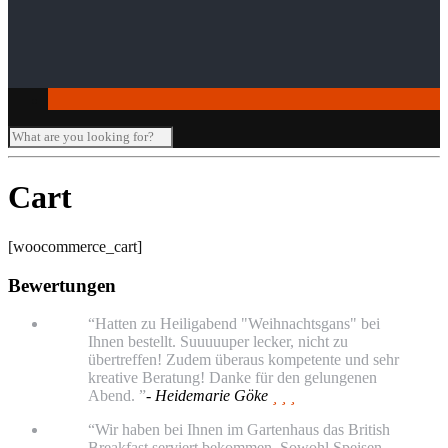
Seminar-/Tagungsräume
Verleihartikel
Cart
[woocommerce_cart]
Bewertungen
“Hatten zu Heiligabend "Weihnachtsgans" bei
Ihnen bestellt. Suuuuuper lecker, nicht zu
übertreffen! Zudem überaus kompetente und sehr
kreative Beratung! Danke für den gelungenen
Abend. ”
- Heidemarie Göke
  
“Wir haben bei Ihnen im Gartenhaus das British
Breakfast serviert bekommen. Sowohl Speisen