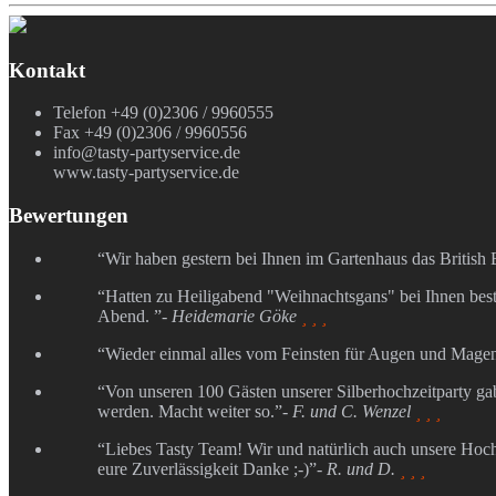
Kontakt
Telefon +49 (0)2306 / 9960555
Fax +49 (0)2306 / 9960556
info@tasty-partyservice.de
www.tasty-partyservice.de
Bewertungen
“Wir haben gestern bei Ihnen im Gartenhaus das British
“Hatten zu Heiligabend "Weihnachtsgans" bei Ihnen best
Abend. ”
- Heidemarie Göke
  
“Wieder einmal alles vom Feinsten für Augen und Mage
“Von unseren 100 Gästen unserer Silberhochzeitparty ga
werden. Macht weiter so.”
- F. und C. Wenzel
  
“Liebes Tasty Team! Wir und natürlich auch unsere Hochze
eure Zuverlässigkeit Danke ;-)”
- R. und D.
  