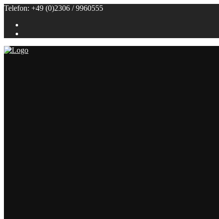
Telefon: +49 (0)2306 / 9960555
Referenzen
Themenbuffets
Themenbuffets
Hochzeitsbuffets
Grillbuffets
Frühstück / Brunch
Kalte Buffets
Fingerfood
Alle Speisen
Klein (bis 50 Personen)
Groß (ab 100 Personen)