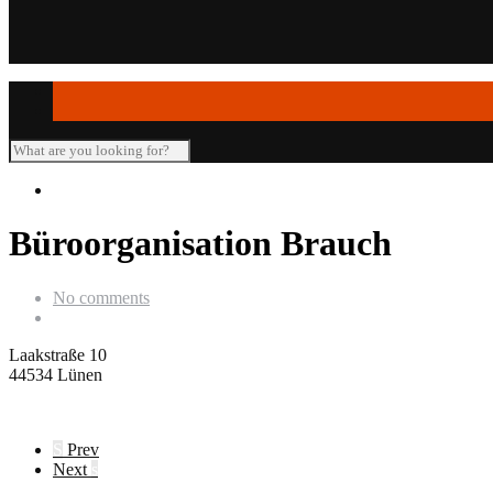
Seminar-/Tagungsräume
Verleihartikel
Büroorganisation Brauch
No comments
Laakstraße 10
44534 Lünen
S
Prev
Next
s